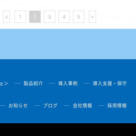
<
1
2
3
4
5
>
ョン
製品紹介
導入事例
導入支援・保守
お知らせ
ブログ
会社情報
採用情報